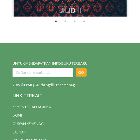
TAFSIR WAJIZ JILID II, BAGIAN 1
UNTUK MENDAPATKAN INFO BUKU TERBARU
GO
2019 © LPMQ Balitbangdiklat Kemenag
LINK TERKAIT
KEMENTERIAN AGAMA
BQMI
QUR'AN KEMENAG
LAJNAH