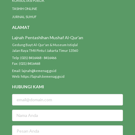
KONSULTASI PUBLIK
TASHIH ONLINE
JURNAL SUHUF
ALAMAT
Lajnah Pentashihan Mushaf Al-Qur'an
Gedung Bayt Al-Qur'an & Museum Istiqlal
Jalan Raya TMII Pintu I Jakarta Timur 13560
Telp: (021) 8416468 - 8416466
Fax: (021) 8416468
Email: lajnah@kemenag.go.id
Web: https://lajnah.kemenag.go.id
HUBUNGI KAMI