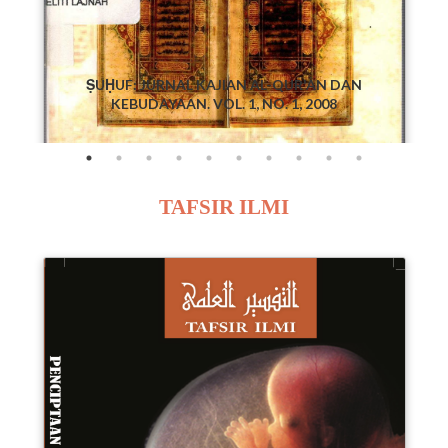
ṢUḤUF: JURNAL KAJIAN AL-QUR'AN DAN
KEBUDAYAAN. VOL. 1, NO. 1, 2008
TAFSIR ILMI