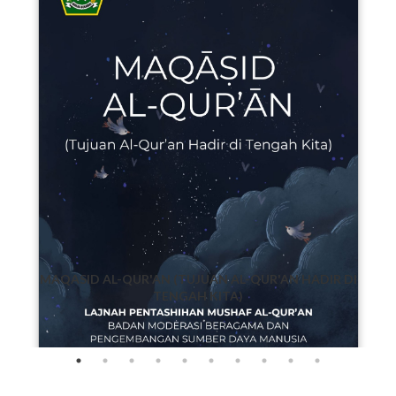
MAQASID AL-QUR'AN (TUJUAN AL-QUR'AN HADIR DI
KE
TENGAH KITA)