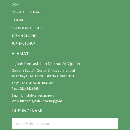
BQMI
QUR'AN KEMENAG
LAJNAH
KONSULTASI PUBLIK
TASHIH ONLINE
JURNAL SUHUF
ALAMAT
Lajnah Pentashihan Mushaf Al-Qur'an
Gedung Bayt Al-Qur'an & Museum Istiqlal
Jalan Raya TMII Pintu I Jakarta Timur 13560
Telp: (021) 8416468 - 8416466
Fax: (021) 8416468
Email: lajnah@kemenag.go.id
Web: https://lajnah.kemenag.go.id
HUBUNGI KAMI