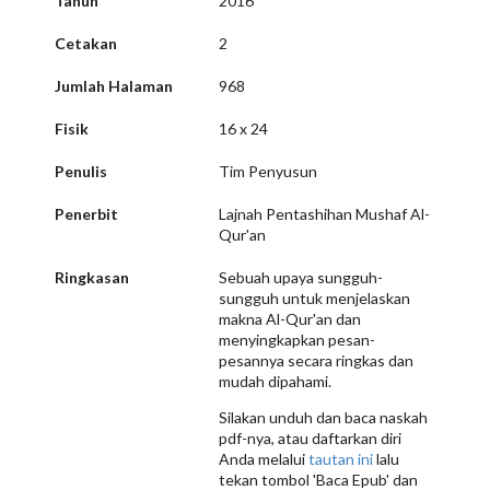
Tahun
2016
Cetakan
2
Jumlah Halaman
968
Fisik
16 x 24
Penulis
Tim Penyusun
Penerbit
Lajnah Pentashihan Mushaf Al-
Qur'an
Ringkasan
Sebuah upaya sungguh-
sungguh untuk menjelaskan
makna Al-Qur'an dan
menyingkapkan pesan-
pesannya secara ringkas dan
mudah dipahami.
Silakan unduh dan baca naskah
pdf-nya, atau daftarkan diri
Anda melalui
tautan ini
lalu
tekan tombol 'Baca Epub' dan