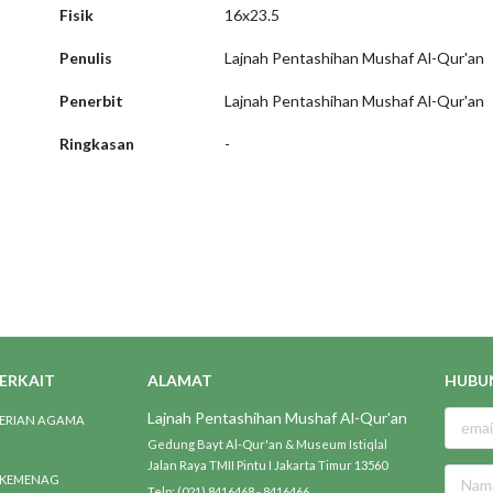
Fisik
16x23.5
Penulis
Lajnah Pentashihan Mushaf Al-Qur'an
Penerbit
Lajnah Pentashihan Mushaf Al-Qur'an
Ringkasan
-
TERKAIT
ALAMAT
HUBU
Lajnah Pentashihan Mushaf Al-Qur'an
ERIAN AGAMA
Gedung Bayt Al-Qur'an & Museum Istiqlal
Jalan Raya TMII Pintu I Jakarta Timur 13560
 KEMENAG
Telp: (021) 8416468 - 8416466