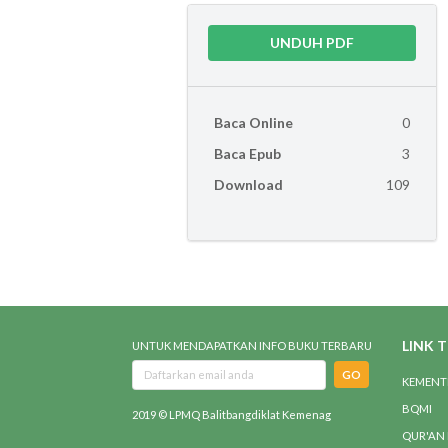
UNDUH PDF
Baca Online
0
Baca Epub
3
Download
109
LINK 
UNTUK MENDAPATKAN INFO BUKU TERBARU
GO
KEMENT
BQMI
2019 © LPMQ Balitbangdiklat Kemenag
QUR'AN