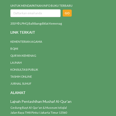
UNTUK MENDAPATKAN INFO BUKU TERBARU
GO
2019 © LPMQ Balitbangdiklat Kemenag
LINK TERKAIT
KEMENTERIAN AGAMA
BQMI
QUR'AN KEMENAG
LAJNAH
KONSULTASI PUBLIK
TASHIH ONLINE
JURNAL SUHUF
ALAMAT
Lajnah Pentashihan Mushaf Al-Qur'an
Gedung Bayt Al-Qur'an & Museum Istiqlal
Jalan Raya TMII Pintu I Jakarta Timur 13560